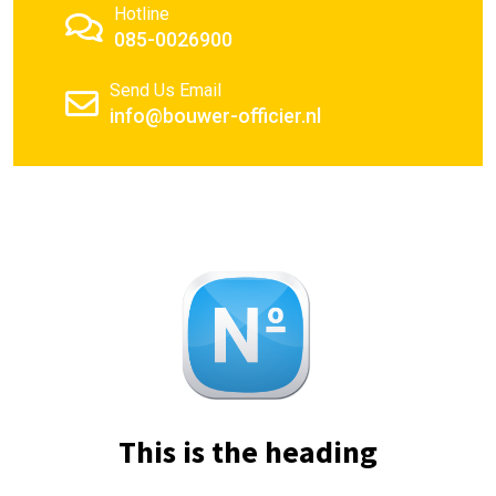
Hotline
085-0026900
Send Us Email
info@bouwer-officier.nl
This is the heading