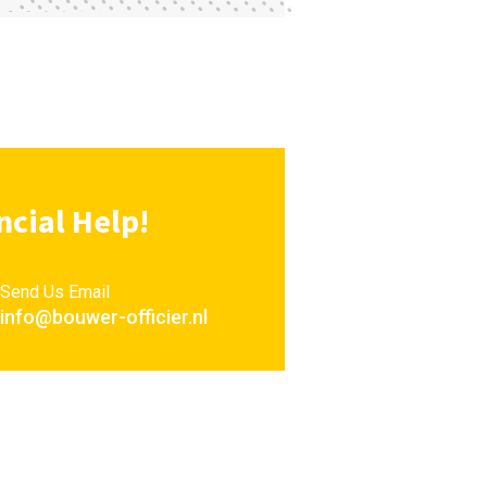
cial Help!
Send Us Email
info@bouwer-officier.nl