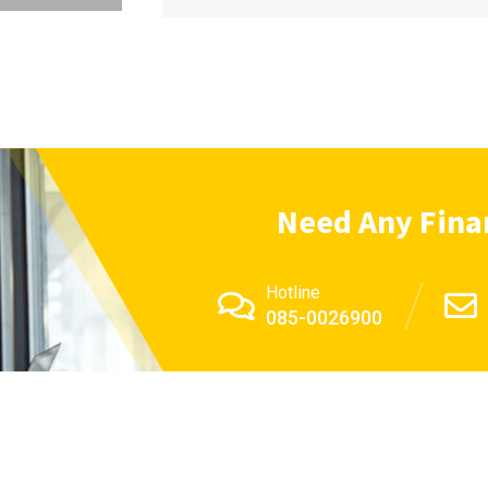
Need Any Finan
Hotline
085-0026900