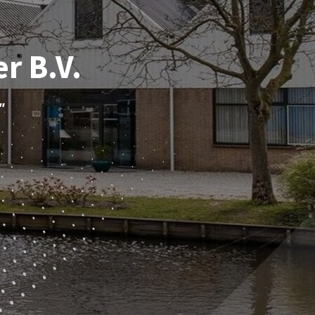
r B.V.
"