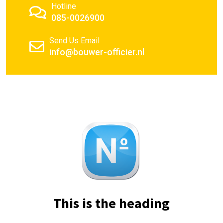
Hotline
085-0026900
Send Us Email
info@bouwer-officier.nl
This is the heading